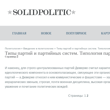
ГЛАВНАЯ
НОВОЕ
ПОПУЛЯРНОЕ
КАРТ
Политология
»
Введение в политологию
» Типы партий и партийных систем. Типология
Типы партий и партийных систем. Типология па
Страница 2
И наконец, для строго централизованных партий Дюверже считал харак
идеологического компонента в основополагающее, связующее эти организ
партий — а Дюверже относил к ним коммунистические и фашистские — х
иерархических звеньев, строгая, почти военная дисциплина, высокая орг
уважение и почитание политических вождей.
Страницы:
1
2