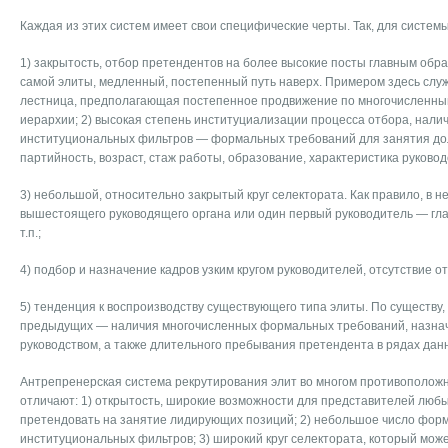
Каждая из этих систем имеет свои специфические черты. Так, для систем
1) закрытость, отбор претендентов на более высокие посты главным обр
самой элиты, медленный, постепенный путь наверх. Примером здесь слу
лестница, предполагающая постепенное продвижение по многочисленны
иерархии; 2) высокая степень институциализации процесса отбора, нали
институциональных фильтров — формальных требований для занятия дол
партийность, возраст, стаж работы, образование, характеристика руководст
3) небольшой, относительно закрытый круг селектората. Как правило, в н
вышестоящего руководящего органа или один первый руководитель — гла
т.п.;
4) подбор и назначение кадров узким кругом руководителей, отсутствие о
5) тенденция к воспроизводству существующего типа элиты. По существу, 
предыдущих — наличия многочисленных формальных требований, назна
руководством, а также длительного пребывания претендента в рядах дан
Антрепренерская система рекрутирования элит во многом противоположн
отличают: 1) открытость, широкие возможности для представителей люб
претендовать на занятие лидирующих позиций; 2) небольшое число фор
институциональных фильтров; 3) широкий круг селектората, который мож