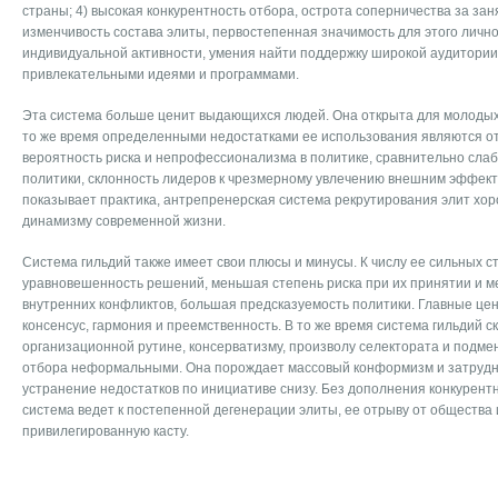
страны; 4) высокая конкурентность отбора, острота соперничества за зан
изменчивость состава элиты, первостепенная значимость для этого лично
индивидуальной активности, умения найти поддержку широкой аудитории,
привлекательными идеями и программами.
Эта система больше ценит выдающихся людей. Она открыта для молодых
то же время определенными недостатками ее использования являются о
вероятность риска и непрофессионализма в политике, сравнительно сла
политики, склонность лидеров к чрезмерному увлечению внешним эффекто
показывает практика, антрепренерская система рекрутирования элит хо
динамизму современной жизни.
Система гильдий также имеет свои плюсы и минусы. К числу ее сильных с
уравновешенность решений, меньшая степень риска при их принятии и 
внутренних конфликтов, большая предсказуемость политики. Главные це
консенсус, гармония и преемственность. В то же время система гильдий с
организационной рутине, консерватизму, произволу селектората и подм
отбора неформальными. Она порождает массовый конформизм и затрудн
устранение недостатков по инициативе снизу. Без дополнения конкурен
система ведет к постепенной дегенерации элиты, ее отрыву от общества
привилегированную касту.