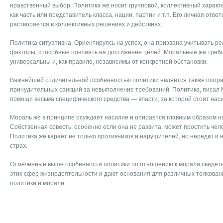
нравственный выбор. Политика же носит групповой, коллективный характ
как часть или представитель класса, нации, партии и т.п. Его личная отве
растворяется в коллективных решениях и действиях.
Политика ситуативна. Ориентируясь на успех, она призвана учитывать ре
факторы, способные повлиять на достижение целей. Моральные же требо
универсальны и, как правило, независимы от конкретной обстановки.
Важнейшей отличительной особенностью политики является также опора 
принудительных санкций за невыполнение требований. Политика, писал 
помощи весьма специфического средства — власти, за которой стоит наси
Мораль же в принципе осуждает насилие и опирается главным образом на
Собственная совесть, особенно если она не развита, может простить чел
Политика же карает не только противников и нарушителей, но нередко и 
страх.
Отмеченные выше особенности политики по отношению к морали свидет
этих сфер жизнедеятельности и дают основания для различных толкован
политики и морали.