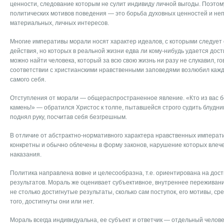
ценности, следование которым не сулит индивиду личной выгоды. Поэто
политических мотивов поведения — это борьба духовных ценностей и не
материальных, личных интересов.
Многие императивы морали носят характер идеалов, с которыми следует
действия, но которых в реальной жизни едва ли кому-нибудь удается дости
можно найти человека, который за всю свою жизнь ни разу не слукавил, г
соответствии с христианскими нравственными заповедями возлюбил каждо
самого себя.
Отступления от морали — общераспространенное явление. «Кто из вас бе
камень!» — обратился Христос к толпе, пытавшейся строго судить блудниц
поднял руку, посчитав себя безгрешным.
В отличие от абстрактно-нормативного характера нравственных императ
конкретны и обычно облечены в форму законов, нарушение которых влеч
наказания.
Политика направлена вовне и целесообразна, т.е. ориентирована на до
результатов. Мораль же оценивает субъективное, внутреннее переживани
не столько достигнутые результаты, сколько сам поступок, его мотивы, ср
того, достигнуты они или нет.
Мораль всегда индивидуальна, ее субъект и ответчик — отдельный челов