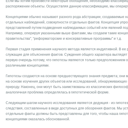
Если мы хотим произвести некоторые обобщения, необходимо классифи
распоряжении объекты. Осуществляя данную классификацию, мы оперир
Концепциями обычно называют разного рода абстракции, создаваемые н
отдельных наблюдений, совокупности отдельных фактов. Концепция упро
представлений путем подведения наблюдаемых событий или явлений под 
Например, оперируя указанными выше фактами, мы создаем такие концеп
правительства", “реформаторские и консервативные программы" и т.д.
Первая стадия применения научного метода является индуктивной. В ее 
служащие для объяснения фактов. Суждения общего характера выглядят
первую очередь потому, что гипотезы являются только предположением 
различными концепциями.
Гипотезы создаются на основе предшествующего знания предмета; они 
на основе изучения других объектов или исследований, обнаруживающих 
природу. Наконец, они могут быть заимствованы из классических философ
аналогичная проблема определялась в гипотетической форме.
Следующим шагом научного исследования является дедукция - из гипотез
следствия, составленные в виде доступных для обозрения фактов. Мы уст
отдельные факты должны быть представлены для того, чтобы наша гипо
концепциями оказалась обоснованной.