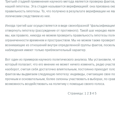
Третьей стадией применения научного метода является проверка фактов
нашей гипотезы. Эта стадия называется верификацией: она призвана ок
правильность гипотезы. То, что получено в результате верификации не яв
логическим следствием из нее.
Иногда третий шаг осуществляется в виде своеобразной “фальсификации"
отвергнуть гипотезу (рассуждение от противного). Такой шаг нередко явл
мы, как правило, никогда не можем проверить правильность гипотезы полн
ограниченности временем и пространством. Мы не можем также проверит
возникающие из отношений внутри определенной группы фактов, посколь
наблюдения имеют только приблизительный характер.
Вот один из примеров научного политического анализа. Мы установили, ч
который полагает, что его мнение не может ничего изменить, редко участв
наоборот, считая себя достаточно влиятельным, постоянно приходит голо
фактов мы выдвигаем следующую гипотезу: индивиды, считающие свое п
прочным и основательным, более склонны участвовать в выборах, по сравн
возможность воздействовать на политику с помощью своего голоса.
Страницы:
1
2
3
4
5