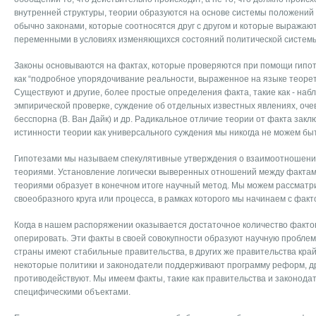
внутренней структуры, теории образуются на основе системы положений 
обычно законами, которые соотносятся друг с другом и которые выража
переменными в условиях изменяющихся состояний политической систем
Законы основываются на фактах, которые проверяются при помощи гипот
как “подробное упорядочивание реальности, выраженное на языке теорет
Существуют и другие, более простые определения факта, такие как - на
эмпирической проверке, суждение об отдельных известных явлениях, оче
бесспорна (В. Ван Дайк) и др. Радикальное отличие теории от факта заклю
истинности теории как универсального суждения мы никогда не можем бы
Гипотезами мы называем спекулятивные утверждения о взаимоотношени
теориями. Установление логически выверенных отношений между фактами
теориями образует в конечном итоге научный метод. Мы можем рассматри
своеобразного круга или процесса, в рамках которого мы начинаем с факт
Когда в нашем распоряжении оказывается достаточное количество факто
оперировать. Эти факты в своей совокупности образуют научную проблем
страны имеют стабильные правительства, в других же правительства кра
некоторые политики и законодатели поддерживают программу реформ, др
противодействуют. Мы имеем факты, такие как правительства и законода
специфическими объектами.