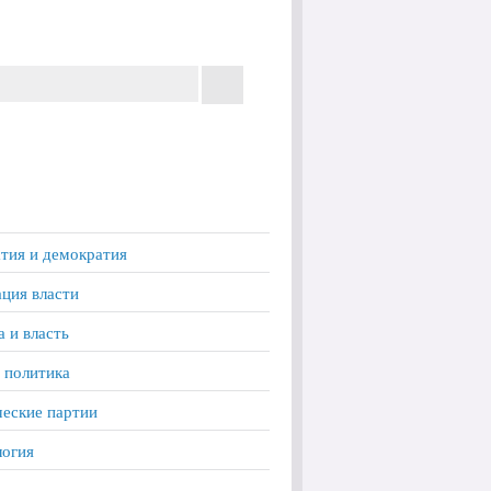
тия и демократия
ция власти
а и власть
 политика
еские партии
логия