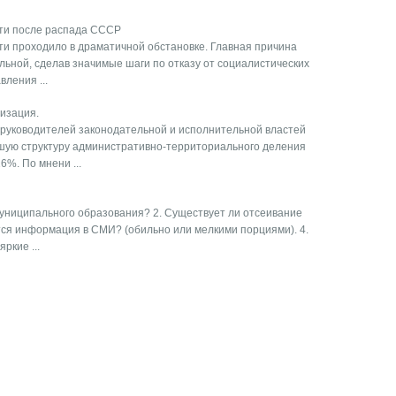
сти после распада СССР
ти проходило в драматичной обстановке. Главная причина
тельной, сделав значимые шаги по отказу от социалистических
ления ...
изация.
 руководителей законодательной и исполнительной властей
шую структуру административно-территориального деления
%. По мнени ...
муниципального образования? 2. Существует ли отсеивание
ся информация в СМИ? (обильно или мелкими порциями). 4.
ркие ...