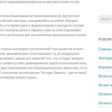
яются немаловажным фактором противостояния по оси
я этим объективным историческим фактом. Достаточно
ссийский электорат, находившийся на гребне эйфории
бы в то время идею о федерализации и выхода из состава
что поликультурность Украины сама по себе подогревает
этого дисбаланса для экономических кругов регионов страны.
РАЗДЕЛЫ
Главная
 страны необходим стратегический план развития во всех
ном, экономическом, политическом и т.д. В сегодняшних
Автокра
возможно, однако нет гарантий того, что он будет всецело
ого требуется либо доминирование одной политической силы,
Корпора
 двух политических сил общенационального масштаба, что в
К сожалению, высказывание "На одну Украину – два гетмана"
Культур
 положение нашей страны.
Ислам и
Политич
Полито