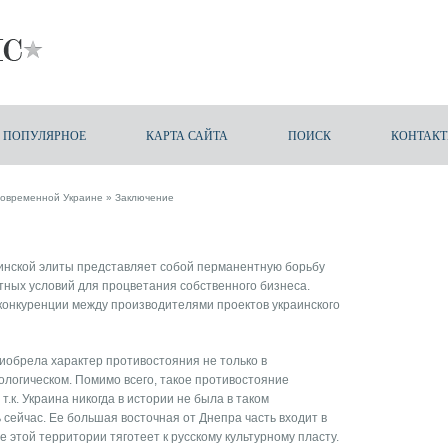
ПОПУЛЯРНОЕ
КАРТА САЙТА
ПОИСК
КОНТАК
современной Украине
» Заключение
аинской элиты представляет собой перманентную борьбу
тных условий для процветания собственного бизнеса.
конкуренции между производителями проектов украинского
иобрела характер противостояния не только в
ологическом. Помимо всего, такое противостояние
.к. Украина никогда в истории не была в таком
 сейчас. Ее большая восточная от Днепра часть входит в
е этой территории тяготеет к русскому культурному пласту.