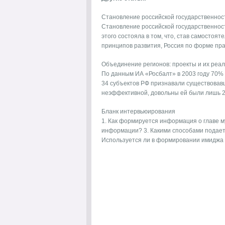
Становление российской государственно
Становление российской государственнос
этого состояла в том, что, став самостоя
принципов развития, Россия по форме прав
Объединение регионов: проекты и их реал
По данным ИА «Росбалт» в 2003 году 70%
34 субъектов РФ признавали существовав
неэффективной, довольны ей были лишь 26
Бланк интервьюирования
1. Как формируется информация о главе 
информации? 3. Какими способами подает
Используется ли в формировании имиджа я