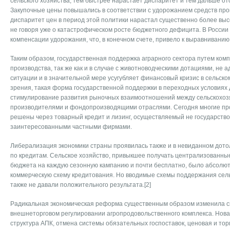
сельского хозяйства, тем быстрее нарастает диспаритет и тем дальше от
Закупочные цены повышались в соответствии с удорожанием средств прои
диспаритет цен в период этой политики нарастал существенно более выс
не говоря уже о катастрофическом росте бюджетного дефицита. В России
компенсации удорожания, что, в конечном счете, привело к выравниванию
Таким образом, государственная поддержка аграрного сектора путем ком
производства, так же как и в случае с животноводческими дотациями, не
ситуации и в значительной мере усугубляет финансовый кризис в сельско
зрения, такая форма государственной поддержки в переходных условиях
стимулирование развития рыночных взаимоотношений между сельскохо
производителями и фондопроизводящими отраслями. Сегодня многие пр
решены через товарный кредит и лизинг, осуществляемый не государство
заинтересованными частными фирмами.
Либерализация экономики страны проявилась также и в невиданном дотол
по кредитам. Сельское хозяйство, привыкшее получать централизованн
бюджета на каждую сезонную кампанию и почти бесплатно, было абсолютн
коммерческую схему кредитования. Но вводимые схемы поддержания сел
также не давали положительного результата.[2]
Радикальная экономическая реформа существенным образом изменила с
внешнеторговом регулировании агропродовольственного комплекса. Нов
структура АПК, отмена системы обязательных госпоставок, ценовая и то