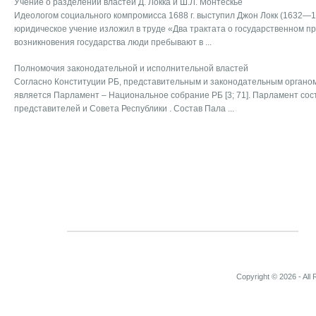
Учение о разделении властей Д. Локка и Ш.Л. Монтескье
Идеологом социального компромисса 1688 г. выступил Джон Локк (1632—1
юридическое учение изложил в труде «Два трактата о государственном пра
возникновения государства люди пребывают в ...
Полномочия законодательной и исполнительной властей
Согласно Конституции РБ, представительным и законодательным органо
является Парламент – Национальное собрание РБ [3; 71]. Парламент сос
представителей и Совета Республики . Состав Пала ...
Copyright © 2026 - All 