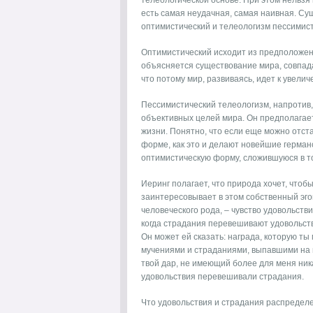
телеологической основе. При этом нельзя
есть самая неудачная, самая наивная. С
оптимистический и телеологизм пессимист
Оптимистический исходит из предположени
объясняется существование мира, совпад
что потому мир, развиваясь, идет к увелич
Пессимистический телеологизм, напротив,
объективных целей мира. Он предполагае
жизни. Понятно, что если еще можно отста
форме, как это и делают новейшие герман
оптимистическую форму, сложившуюся в то
Иеринг полагает, что природа хочет, чтоб
заинтересовывает в этом собственный эгои
человеческого рода, – чувство удовольствия,
когда страдания перевешивают удовольств
Он может ей сказать: награда, которую ты
мучениями и страданиями, выпавшими на 
твой дар, не имеющий более для меня ник
удовольствия перевешивали страдания.
Что удовольствия и страдания распределе