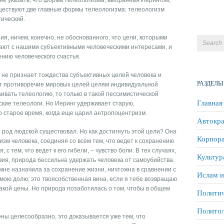
 не указать, что форма телеологизма, выбранная Иерингом,
уществуют две главные формы телеологизма: телеологизм
ический.
я, ничем, конечно, не обоснованного, что цели, которыми
ают с нашими субъективными человеческими интересами, и
ению человеческого счастья.
 не признает тождества субъективных целей человека и
РАЗДЕЛЫ
т противоречие мировых целей целям индивидуальной
ивать телеологию, то только в такой пессимистической
Главная
ские телеологи. Но Иеринг удерживает старую,
 старое время, когда еще царил антропоцентризм.
Автокра
ы род людской существовал. Но как достигнуть этой цели? Она
Корпора
зм человека, соединяя со всем тем, что ведет к сохранению
 с тем, что ведет к его гибели, – чувство боли. В тех случаях,
Культур
ия, природа бессильна удержать человека от самоубийства.
 мне назначила за сохранение жизни, ничтожна в сравнении с
Ислам и
мою долю; это твоясобственная вина, если я тебе возвращаю
акой цены. Но природа позаботилась о том, чтобы в общем
Политич
Полито
ны целесообразно, это доказывается уже тем, что