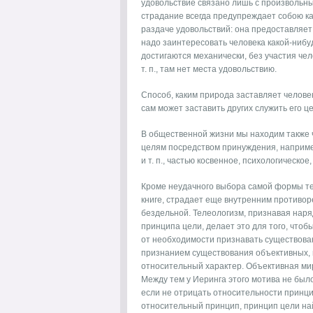
удовольствие связано лишь с произвольны
страдание всегда предупреждает собою ка
раздаче удовольствий: она предоставляет е
надо заинтересовать человека какой-нибуд
достигаются механически, без участия чел
т. п., там нет места удовольствию.
Способ, каким природа заставляет человек
сам может заставить других служить его ц
В общественной жизни мы находим также
целям посредством принуждения, наприме
и т. п., частью косвенное, психологическо
Кроме неудачного выбора самой формы тел
книге, страдает еще внутренним противоре
бездельной. Телеологизм, признавая нар
принципа цели, делает это для того, что
от необходимости признавать существова
признанием существования объективных, 
относительный характер. Объективная мир
Между тем у Иеринга этого мотива не бы
если не отрицать относительности принцип
относительный принцип, принцип цели на