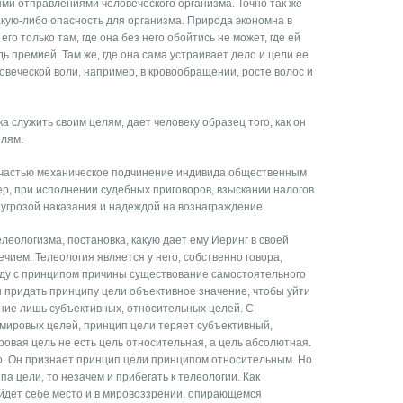
ми отправлениями человеческого организма. Точно так же
кую-либо опасность для организма. Природа экономна в
го только там, где она без него обойтись не может, где ей
ь премией. Там же, где она сама устраивает дело и цели ее
овеческой воли, например, в кровообращении, росте волос и
а служить своим целям, дает человеку образец того, как он
елям.
 частью механическое подчинение индивида общественным
р, при исполнении судебных приговоров, взыскании налогов
е, угрозой наказания и надеждой на вознаграждение.
еологизма, постановка, какую дает ему Иеринг в своей
чием. Телеология является у него, собственно говора,
яду с принципом причины существование самостоятельного
бы придать принципу цели объективное значение, чтобы уйти
ние лишь субъективных, относительных целей. С
мировых целей, принцип цели теряет субъективный,
овая цель не есть цель относительная, а цель абсолютная.
ло. Он признает принцип цели принципом относительным. Но
а цели, то незачем и прибегать к телеологии. Как
йдет себе место и в мировоззрении, опирающемся