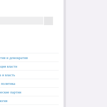
тия и демократия
ция власти
а и власть
 политика
еские партии
логия