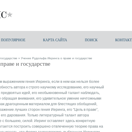
ПОПУЛЯРНОЕ
КАРТА САЙТА
ПОИСК
КОНТАК
 государстве
» Учение Рудольфа Иеринга о праве и государстве
праве и государстве
м выражением гения Иеринга, если в нем как нельзя более
бность автора к строго научному исследованию, его научный
их предвзятых идей, его необыкновенный талант наблюдать,
 не обращая внимания, его удивительное умение ничтожными
 как драгоценным материалом для блестящих обобщений,
тражение лучших сторон гения Иеринга, его “Цель в праве”,
его дарования. Только литературный талант автора
е с большею, силой. Иеринг оставляет здесь конкретную
пытается построить совершено отвлеченную теорию права на