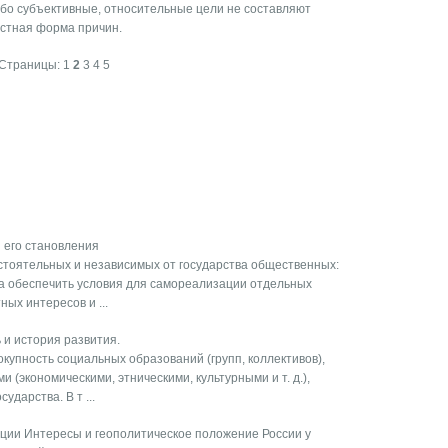
ибо субъективные, относительные цели не составляют
астная форма причин.
Страницы:
1
2
3
4
5
 его становления
стоятельных и независимых от государства общественных:
на обеспечить условия для самореализации отдельных
ых интересов и ...
 и история развития.
купность социальных образований (групп, коллективов),
(экономическими, этническими, культурными и т. д.),
дарства. В т ...
ции Интересы и геополитическое положение России у