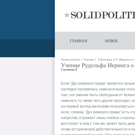
ГЛАВНАЯ
НОВОЕ
Политология
»
Учение Г. Спенсера и Р. Иеринга о
Учение Рудольфа Иеринга о 
Страница 2
Если “Дух римского права” является лучши
наглядно проявилась замечательная спосо
такт, его умение быть свободным от всяк
замечать то, мимо чего другие проходят,
на первый взгляд мелочами пользоваться
если, словом, “Дух римского права” есть о
напротив, отражает лишь слабые стороны 
выступает в нем с тою же, может быть даж
почву исторической действительности и 