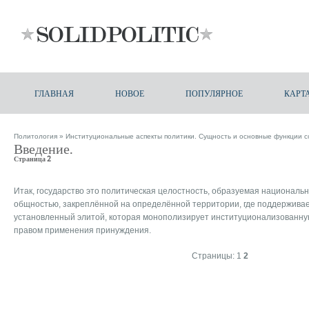
ГЛАВНАЯ
НОВОЕ
ПОПУЛЯРНОЕ
КАРТ
Политология
»
Институциональные аспекты политики. Сущность и основные функции с
Введение.
Страница 2
Итак, государство это политическая целостность, образуемая националь
общностью, закреплённой на определённой территории, где поддерживае
установленный элитой, которая монополизирует институционализованну
правом применения принуждения.
Страницы:
1
2