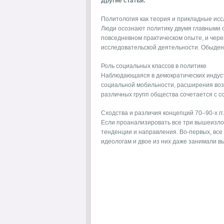
Другие статьи:
Политология как теория и прикладные ис
Люди осознают политику двумя главными 
повседневном практическом опыте, и чер
исследовательской деятельности. Обыден
Роль социальных классов в политике
Наблюдающаяся в демократических индуст
социальной мобильности, расширения во
различных групп общества сочетается с сох
Сходства и различия концепций 70–90-х гг.
Если проанализировать все три вышеизло
тенденции и направления. Во-первых, все
идеологам и двое из них даже занимали вы