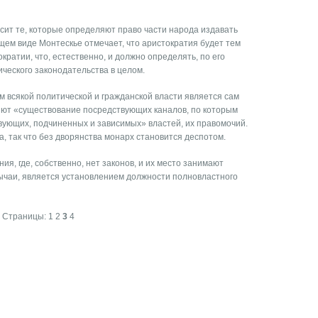
сит те, которые определяют право части народа издавать
бщем виде Монтескье отмечает, что аристократия будет тем
кратии, что, естественно, и должно определять, по его
ческого законодательства в целом.
м всякой политической и гражданской власти является сам
ляют «существование посредствующих каналов, по которым
твующих, подчиненных и зависимых» властей, их правомочий.
а, так что без дворянства монарх становится деспотом.
я, где, собственно, нет законов, и их место занимают
бычаи, является установлением должности полновластного
Страницы:
1
2
3
4