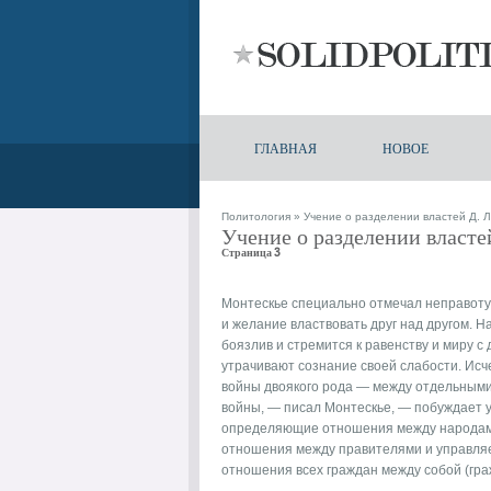
ГЛАВНАЯ
НОВОЕ
Политология
» Учение о разделении властей Д. Л
Учение о разделении власте
Страница 3
Монтескье специально отмечал неправоту
и желание властвовать друг над другом. На
боязлив и стремится к равенству и миру с
утрачивают сознание своей слабости. Ис
войны двоякого рода — между отдельными
войны, — писал Монтескье, — побуждает 
определяющие отношения между народами
отношения между правителями и управляе
отношения всех граждан между собой (гра