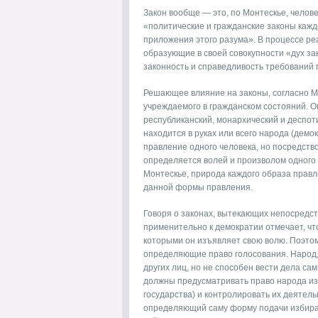
Закон вообще — это, по Монтескье, челов
«политические и гражданские законы кажд
приложения этого разума». В процессе ре
образующие в своей совокупности «дух зако
законность и справедливость требований 
Решающее влияние на законы, согласно М
учреждаемого в гражданском состояний. О
республиканский, монархический и деспот
находится в руках или всего народа (демок
правление одного человека, но посредств
определяется волей и произволом одного л
Монтескье, природа каждого образа правл
данной формы правления.
Говоря о законах, вытекающих непосредс
применительно к демократии отмечает, что
которыми он изъявляет свою волю. Поэтом
определяющие право голосования. Народ,
других лиц, но не способен вести дела сам
должны предусматривать право народа из
государства) и контролировать их деятель
определяющий саму форму подачи избира