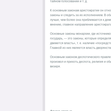
тайном голосовании и т. д.
К основным законам аристократии он отно
законы и следить за их исполнением. В о
лучше, чем более она приближается к демо
мнению, главное направление аристократи
Основные законы монархии, где источнико
государь, — это законы, которые опреде
движется власть», т. е. наличие «посредс
Главной из них является власть дворянств
Основным законом деспотического правлени
произвол и прихоть деспота, религия и о
визиря.