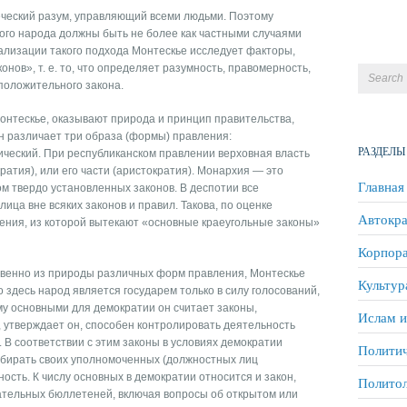
еческий разум, управляющий всеми людьми. Поэтому
ого народа должны быть не более как частными случаями
ализации такого подхода Монтескье исследует факторы,
нов», т. е. то, что определяет разумность, правомерность,
положительного закона.
онтескье, оказывают природа и принцип правительства,
н различает три образа (формы) правления:
РАЗДЕЛЫ
ический. При республиканском правлении верховная власть
ратия), или его части (аристократия). Монархия — это
Главная
ом твердо установленных законов. В деспотии все
ица вне всяких законов и правил. Такова, по оценке
Автокра
ения, из которой вытекают «основные краеугольные законы»
Корпора
твенно из природы различных форм правления, Монтескье
Культур
 здесь народ является государем только в силу голосований,
у основными для демократии он считает законы,
Ислам и
 утверждает он, способен контролировать деятельность
. В соответствии с этим законы в условиях демократии
Политич
бирать своих уполномоченных (должностных лиц
ность. К числу основных в демократии относится и закон,
Полито
тельных бюллетеней, включая вопросы об открытом или