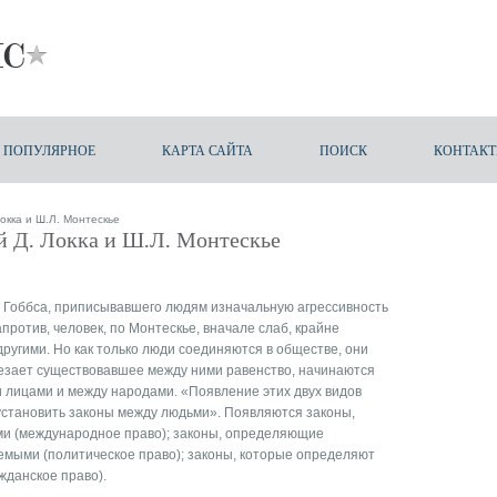
ПОПУЛЯРНОЕ
КАРТА САЙТА
ПОИСК
КОНТАК
окка и Ш.Л. Монтескье
й Д. Локка и Ш.Л. Монтескье
 Гоббса, приписывавшего людям изначальную агрессивность
против, человек, по Монтескье, вначале слаб, крайне
 другими. Но как только люди соединяются в обществе, они
чезает существовавшее между ними равенство, начинаются
 лицами и между народами. «Появление этих двух видов
установить законы между людьми». Появляются законы,
 (международное право); законы, определяющие
мыми (политическое право); законы, которые определяют
жданское право).