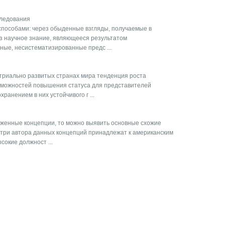
следования
способами: через обыденные взгляды, получаемые в
ез научное знание, являющееся результатом
ные, несистематизированные предс ...
риально развитых странах мира тенденция роста
зможностей повышения статуса для представителей
ранением в них устойчивого г ...
женные концепции, то можно выявить основные схожие
 три автора данных концепций принадлежат к американским
сокие должност ...