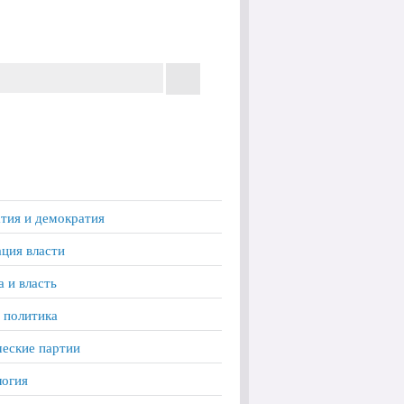
тия и демократия
ция власти
а и власть
 политика
еские партии
логия