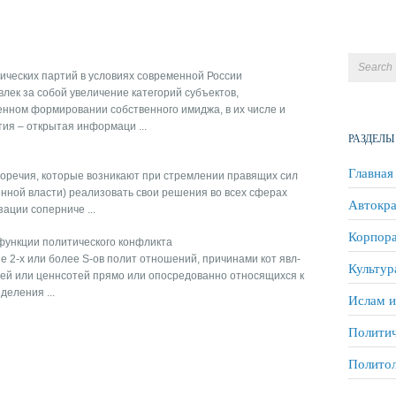
ических партий в условиях современной России
лек за собой увеличение категорий субъектов,
енном формировании собственного имиджа, в их числе и
ия – открытая информаци ...
РАЗДЕЛЫ
Главная
оречия, которые возникают при стремлении правящих сил
енной власти) реализовать свои решения во всех сферах
Автокра
ации соперниче ...
Корпора
функции политического конфликта
е 2-х или более S-ов полит отношений, причинами кот явл-
Культур
лей или ценнсотей прямо или опосредованно относящихся к
деления ...
Ислам и
Политич
Полито