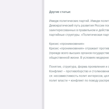
Другие статьи:
Имидж политических партий. Имидж полит
Демократический путь развития России пов
заинтересованных в правильном и действ
партийные структуры. «Политическая парт
Кризис «проникновения»
Кризис «проникновения» отражает против
(прежде всего высших органов государств
общественной жизни. В условиях модерниз
Понятие, структура, форма проявления и 
Конфликт – противоборство и столкновени
ся: несовместимость полит интересов, це
полит власти + конфликт по поводу распре