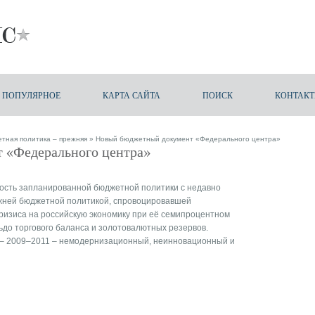
ПОПУЛЯРНОЕ
КАРТА САЙТА
ПОИСК
КОНТАК
етная политика – прежняя
» Новый бюджетный документ «Федерального центра»
 «Федерального центра»
ость запланированной бюджетной политики с недавно
ежней бюджетной политикой, спровоцировавшей
ризиса на российскую экономику при её семипроцентном
до торгового баланса и золотовалютных резервов.
 – 2009–2011 – немодернизационный, неинновационный и