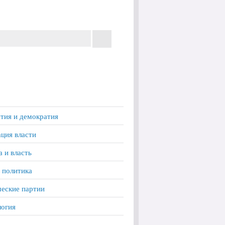
тия и демократия
ция власти
а и власть
 политика
еские партии
логия