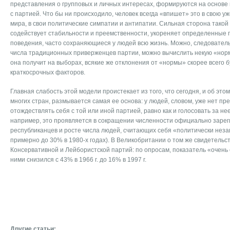
представления о групповых и личных интересах, формируются на основ
с партией. Что бы ни происходило, человек всегда «впишет» это в свою 
мира, в свои политические симпатии и антипатии. Сильная сторона такой 
содействует стабильности и преемственности, укореняет определенные 
поведения, часто сохраняющиеся у людей всю жизнь. Можно, следовательн
числа традиционных приверженцев партии, можно вычислить некую «норм
она получит на выборах, всякие же отклонения от «нормы» скорее всего 
краткосрочных факторов.
Главная слабость этой модели проистекает из того, что сегодня, и об это
многих стран, размывается самая ее основа: у людей, словом, уже нет п
отождествлять себя с той или иной партией, равно как и голосовать за не
например, это проявляется в сокращении численности официально заре
республиканцев и росте числа людей, считающих себя «политически незав
примерно до 30% в 1980-х годах). В Великобритании о том же свидетель
Консервативной и Лейбористской партий: по опросам, показатель «очень
ними снизился с 43% в 1966 г. до 16% в 1997 г.
Другие статьи: