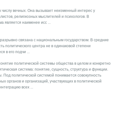
к числу вечных. Она вызывает неизменный интерес у
листов, религиозных мыслителей и психологов. В
а является наименее исс ...
еразрывно связана с национальным государством. В средние
ть политического центра не в одинаковой сте­пени
 в его подчи ...
Понятие политической системы общества в целом и конкретно
тическая система: понятие, сущность, структура и функции.
ы. Под политической системой понимается совокупность
ых органов и организаций, участвующих в политической
нтеграцию всех ...