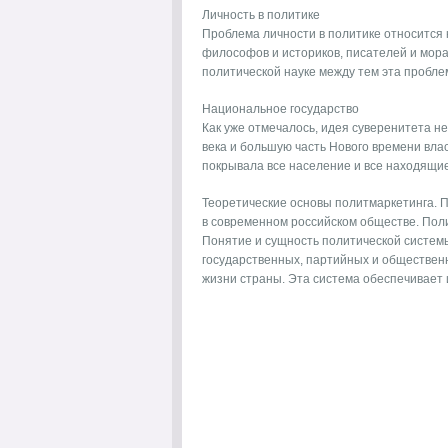
Личность в политике
Проблема личности в политике относится 
философов и историков, писателей и мора
политической науке между тем эта проблем
Национальное государство
Как уже отмечалось, идея суверенитета н
века и большую часть Нового времени влас
покрывала все население и все находящиеся
Теоретические основы политмаркетинга. 
в современном российском обществе. Поли
Понятие и сущность политической систем
государственных, партийных и общественн
жизни страны. Эта система обеспечивает и