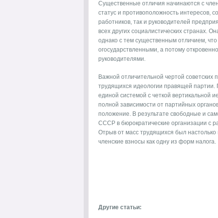
Существенные отличия начинаются с член
статус и противоположность интересов, с
работников, так и руководителей предприя
всех других социалистических странах. О
однако с тем существенным отличием, чт
огосударствленными, а потому откровенно
руководителями.
Важной отличительной чертой советских 
трудящихся идеологии правящей партии. 
единой системой с четкой вертикальной 
полной зависимости от партийных органов
положение. В результате свободные и са
СССР в бюрократические организации с ра
Отрыв от масс трудящихся был настолько
членские взносы как одну из форм налога.
Другие статьи: