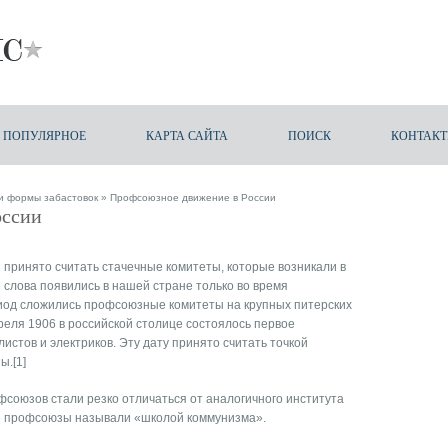
ПОПУЛЯРНОЕ
КАРТА САЙТА
ПОИСК
КОНТАК
и формы забастовок
» Профсоюзное движение в России
оссии
принято считать стачечные комитеты, которые возникали в
слова появились в нашей стране только во время
иод сложились профсоюзные комитеты на крупных питерских
реля 1906 в российской столице состоялось первое
истов и электриков. Эту дату принято считать точкой
ы.[1]
фсоюзов стали резко отличаться от аналогичного института
ии профсоюзы называли «школой коммунизма».