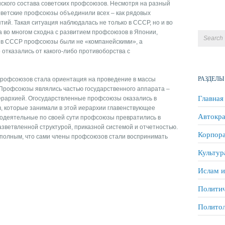
ского состава советских профсоюзов. Несмотря на разный
оветские профсоюзы объединили всех – как рядовых
тий. Такая ситуация наблюдалась не только в СССР, но и во
на во многом сходна с развитием профсоюзов в Японии,
о в СССР профсоюзы были не «компанейскими», а
 отказались от какого-либо противоборства с
РАЗДЕЛЫ
профсоюзов стала ориентация на проведение в массы
Профсоюзы являлись частью государственного аппарата –
Главная
иерархией. Огосударствленные профсоюзы оказались в
, которые занимали в этой иерархии главенствующее
Автокра
модеятельные по своей сути профсоюзы превратились в
зветвленной структурой, приказной системой и отчетностью.
Корпора
 полным, что сами члены профсоюзов стали воспринимать
Культур
Ислам и
Политич
Полито