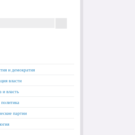
тия и демократия
ция власти
а и власть
 политика
еские партии
логия