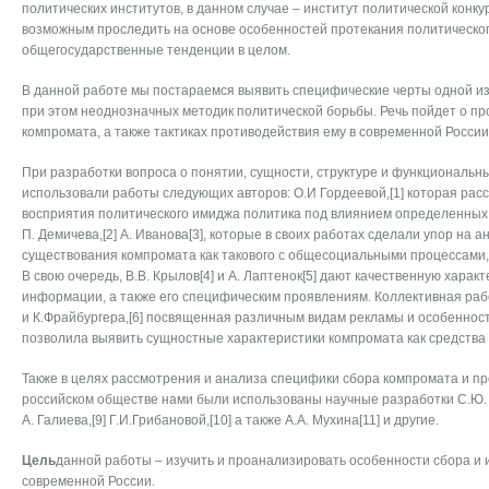
политических институтов, в данном случае – институт политической конк
возможным проследить на основе особенностей протекания политическог
общегосударственные тенденции в целом.
В данной работе мы постараемся выявить специфические черты одной и
при этом неоднозначных методик политической борьбы. Речь пойдет о п
компромата, а также тактиках противодействия ему в современной России
При разработки вопроса о понятии, сущности, структуре и функциональн
использовали работы следующих авторов: О.И Гордеевой,[1] которая ра
восприятия политического имиджа политика под влиянием определенных
П. Демичева,[2] А. Иванова[3], которые в своих работах сделали упор на 
существования компромата как такового с общесоциальными процессами
В свою очередь, В.В. Крылов[4] и А. Лаптенок[5] дают качественную харак
информации, а также его специфическим проявлениям. Коллективная рабо
и К.Фрайбургера,[6] посвященная различным видам рекламы и особеннос
позволила выявить сущностные характеристики компромата как средства
Также в целях рассмотрения и анализа специфики сбора компромата и пр
российском обществе нами были использованы научные разработки С.Ю. Ба
А. Галиева,[9] Г.И.Грибановой,[10] а также А.А. Мухина[11] и другие.
Цель
данной работы – изучить и проанализировать особенности сбора и
современной России.