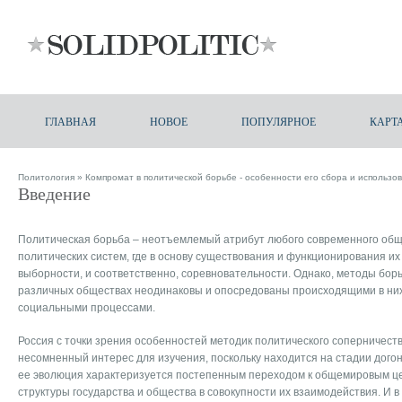
ГЛАВНАЯ
НОВОЕ
ПОПУЛЯРНОЕ
КАРТ
Политология
»
Компромат в политической борьбе - особенности его сбора и использо
Введение
Политическая борьба – неотъемлемый атрибут любого современного обще
политических систем, где в основу существования и функционирования их
выборности, и соответственно, соревновательности. Однако, методы борь
различных обществах неодинаковы и опосредованы происходящими в них
социальными процессами.
Россия с точки зрения особенностей методик политического соперничест
несомненный интерес для изучения, поскольку находится на стадии дого
ее эволюция характеризуется постепенным переходом к общемировым ц
структуры государства и общества в совокупности их взаимодействия. И в 