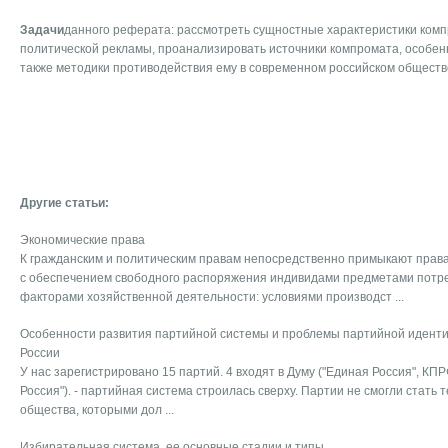
Задачи
данного реферата: рассмотреть сущностные характеристики комп
политической рекламы, проанализировать источники компромата, особен
также методики противодействия ему в современном российском обществ
Другие статьи:
Экономические права
К гражданским и политическим правам непосредственно примыкают права
с обеспечением свободного распоряжения индивидами предметами потр
факторами хозяйственной деятельности: условиями производст ...
Особенности развития партийной системы и проблемы партийной идент
России
У нас зарегистрировано 15 партий. 4 входят в Думу ("Единая Россия", К
Россия"). - партийная система строилась сверху. Партии не смогли стать
общества, которыми дол ...
Избирательная система, ее основные стадии и типы