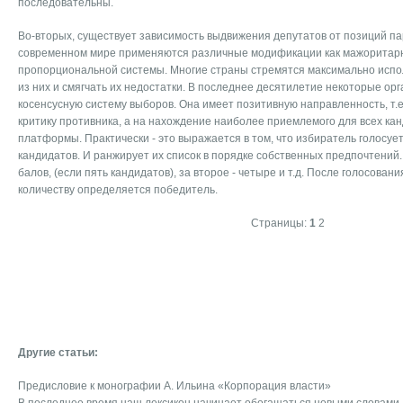
последовательны.
Во-вторых, существует зависимость выдвижения депутатов от позиций па
современном мире применяются различные модификации как мажоритарно
пропорциональной системы. Многие страны стремятся максимально испо
из них и смягчать их недостатки. В последнее десятилетие некоторые ор
косенсусную систему выборов. Она имеет позитивную направленность, т.е
критику противника, а на нахождение наиболее приемлемого для всех ка
платформы. Практически - это выражается в том, что избиратель голосует 
кандидатов. И ранжирует их список в порядке собственных предпочтений.
балов, (если пять кандидатов), за второе - четыре и т.д. После голосован
количеству определяется победитель.
Страницы:
1
2
Другие статьи:
Предисловие к монографии А. Ильина «Корпорация власти»