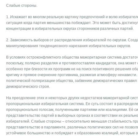
Слабые стороны.
1. Искажает во многом реальную картину предпочтений и волю избирател
ситуация когда партия меньшинства побеждает. Это может быть достигну
концентрации в избирательных округах сторонников различных партий.
2. Зависимость выборов от распределения избирателей по округам. Созд
манипулирования тенденциозного нарезания избирательных округов.
В условиях остроконфликтного общества мажоритарная система достаточ
поскольку, полярно разделяя и противопоставляя кандидатов, она может
особенно при близости их программ не на поиск позитивного решения об
критику и прямое очернение противника, разжигая атмосферу ненависти.
политической поляризации общества, забвению демократических правил
демократического строя.
На преодоление этих и некоторых других недостатков мажоритарной сис
пропорциональная избирательная система. Ее суть состоит в распредел
пропорционально голосам, полученными партиями или коалициями. Её си
представительство партий в выборных органах в соответствии их реальн
избирателей. Слабые стороны – относительно меньшая стабильность пр
представительство в парламенте, различных политических сил не позвол
устойчивое большинство и побуждает к образованию коалиций, которые 