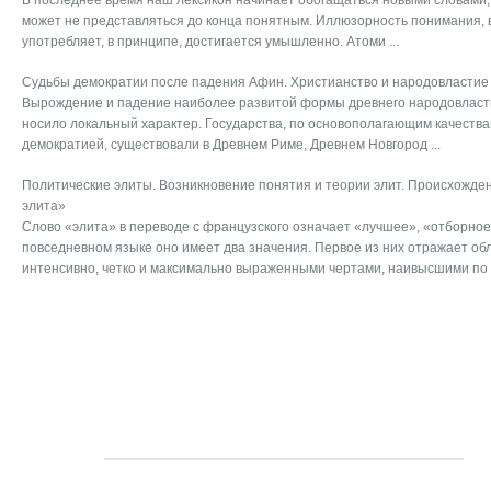
В последнее время наш лексикон начинает обогащаться новыми словами,
может не представляться до конца понятным. Иллюзорность понимания, в
употребляет, в принципе, достигается умышленно. Атоми ...
Судьбы демократии после падения Афин. Христианство и народовластие
Вырождение и падение наиболее развитой формы древнего народовласт
носило локальный характер. Государства, по основополагающим качества
демократией, существовали в Древнем Риме, Древнем Новгород ...
Политические элиты. Возникновение понятия и теории элит. Происхожде
элита»
Слово «элита» в переводе с французского означает «лучшее», «отборное
повседневном языке оно имеет два значения. Первое из них отражает об
интенсивно, четко и максимально выраженными чертами, наивысшими по .