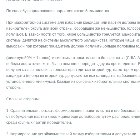
По способу формирования парламентского большинства.
При мажоритарной системе для избрания кандидат или партия должны п
избирателей округа или всей страны, собравшие же меньшинство, голосов
получают. В зависимости от того, какое большинство требуется, мажори
системы делятся на системы абсолютного большинства, которые чаще ис
выборах и при которых победитель должен получить больше половины го
(минимум 50% + 1 голос), и системы относительного большинства (США, Ан
победы достаточно хотя бы на немного опередить других претендентов. 
получил свыше половины голосов проводиться второй тур, на котором п
кандидата (иногда во второй тур допускаются все кандидаты, набравшие 
установленного минимума). Каждая из основных избирательных систем и
стороны.
Сильные стороны.
1. Сравнительная легкость формирования правительства и его большая с
от побуждения партий к коалициям ещё до выборов путем распределения
среди крупных партий победителей.
2. Формирование устойчивых связей между избирателями и депутатами.