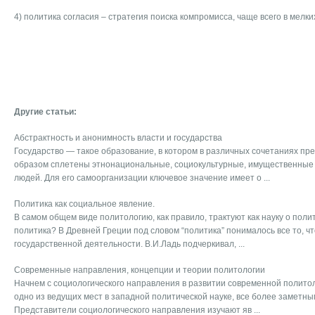
4) политика согласия – стратегия поиска компромисса, чаще всего в мелки
Другие статьи:
Абстрактность и анонимность власти и государства
Государство — такое образование, в котором в различных со­четаниях п
образом сплетены этнонациональные, социокультурные, имущественные 
людей. Для его самоорганизации ключевое значение име­ет о ...
Политика как социальное явление.
В самом общем виде политологию, как правило, тракту­ют как науку о поли
полити­ка? В Древней Греции под словом “политика” понималось все то, чт
государственной деятельности. В.И.Ладь подчеркивал, ...
Современные направления, концепции и теории политологии
Начнем с социологического направления в развитии современной полито
одно из ведущих мест в западной политической науке, все более заметным
Представители социологического направления изучают яв ...