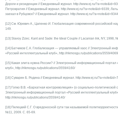
Дороги и резиденции // Ежедневный журнал. http://www.ej.ru/?a=note&id=9
Петрократия // Ежедневный журнал. http://www.ej.ru/?a=note&id=9339; Ла
заехал в Рубцовск? // Ежедневный журнал. http://www.ej.ru/?a=note&id=934
[12] См. Юревич А., Цапенко И. Глобализация современной российской науки 
149.
[13] Slavoy Zizec. Kant and Sade: the Ideal Couple // Lacanian Ink, NY, 1998, 
[14] Батчиков С.А. Глобализация — управляемый хаос // Электронный и
«Русский интеллектуальный клуб», http://rikmosgu.ru/publications/3559/4069
[15] Какая элита нужна России? // Электронный информационный портал
клуб», http://rikmosgu.ru/publications/3559/4160/
[16] Суварин Б. Родина // Ежедневный журнал. http://www.ej.ru/?a=note&id=
[17] Гопко В.В. «Бархатная контрреволюция» (о социально-политической си
Электронный информационный портал «Русский интеллектуальный клуб»
http://rikmosgu.ru/publications/3559/4140/
[18] Пилецкий С.Г. О вредоносной сути так называемой политкорректности
№11, 2009. С. 65-69.