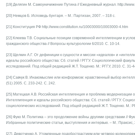
[19] Делягин М. Самоуничижение Путина // Ежедневный журнал. http://www.
[20] Немцов Б. Исповедь бунтаря. – М.: Партизан, 2007. – 318 с.
[21] Конституция РФ http://www.constitution.ru/10003000/10003000-4.htm
[22] Клюева Т.В. Социальные позиции современной интеллигенции в усл
гражданского общества // Вопросы культурологии 6/2010. С. 10-14.
[23] Щелкин А.Г. От дефиниции к сущности и миссии «идеалов» и «интелли
идеалы российского общества: Сб. статей / РГГУ. Социологический факул
исследований. Под общей редакцией Ж.Т. Тощенко. М.: РГГУ, 2010. С. 31-44,
[24] Савчук В. Инакомыслие или конформизм: нравственный выбор интеллиг
(51) 2005. С. 233-242. С. 242.
[25] Матецкая А.В. Российская интеллигенция и проблема модернизации о
Интеллигенция и идеалы российского общества: Сб. статей / РГГУ. Социо
социологических исследований. Под общей редакцией Ж.Т. Тощенко. М.: РГГУ
[26] Фуко М. Политика – это продолжение войны другими средствами // Фу
Избранные политические статьи, выступления и интервью. – М.: Праксис, 2
[27]. Девотченко А. Утомленные подобострастием или четверо коленопре