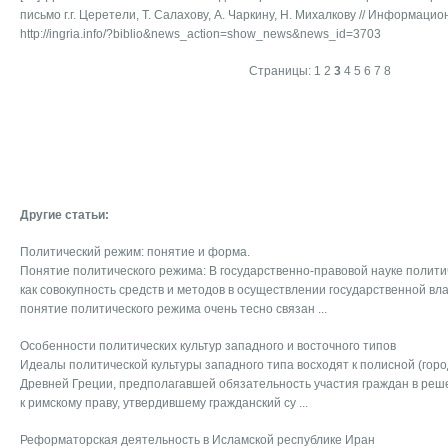
письмо г.г. Церетели, Т. Салахову, А. Чаркину, Н. Михалкову // Информац
http://ingria.info/?biblio&news_action=show_news&news_id=3703
Страницы:
1
2
3
4
5
6
7
8
Другие статьи:
Политический режим: понятие и форма.
Понятие политического режима: В государственно-правовой науке полит
как совокупность средств и методов в осуществлении государственной вла
понятие политического режима очень тесно связан ...
Особенности политических культур западного и восточного типов
Идеалы политической культуры западного типа восходят к полисной (горо
Древней Греции, предполагавшей обязательность участия граждан в реш
к римскому праву, утвердившему гражданский су ...
Реформаторская деятельность в Исламской республике Иран