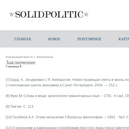
ГЛАВНАЯ
НОВОЕ
ПОПУЛЯРНОЕ
КАРТ
Корпорация власти
» Заключение
Заключение
Страница 3
[7] Бард, А., Зондерквист, Я. Netократия. Новая правящая элита и жизнь 
Стокгольмская школа экономики в Санкт-Петербурге, 2004. — 252 с.
[8] Фуко М. Слова и вещи: археология гуманитарных наук. – СПб.: A-cad, 199
[9] Там же. С. 113.
[10] Гусейнов А.А. Этика ненасилия // Вопросы философии. – 1992. - №3. С.
[11] О гедонизме и равнодушии к проблемам простого люда представител