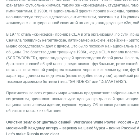
фанатами футбольных клубов, такими же «скинхедами», студентами, гомо
иммигрантами. В 1980г. «Национальный фронт» проник в их ряды, привне
неонацистскую теорию, идеологию, антисемитизм, расизм и т.д. На улица
«скинхедов» с татуированной свастикой на лицах, скандирующие «Зиг, хай
В 1977г. стиль «скинхедов» проник в США и эта организация, по сути, приш
Сначала появились негритянские, латиноамериканские, еврейские «брито
мирно соседствовали друг с другом. Это было похожим на национальные
общины. Это братство дало трещину в 1986г., когда в США попала пласт
(SCREWDRIVER), пропагандирующей превосходство белой расы. На сего
братство», в своей общей массе, представляют футбольные, реже хоккейн
осталась неизменной униформа «скинов»: черные и зеленые куртки, фут
характера, джинсы на подтяжках (некое подобие портупеи), армейский ре
тяжелые армейские ботинки (типа “GRINDERS” или “Dr.MARTENS”).
Практически во всех странах мира «скины» предпочитают заброшенные м
встречаются, принимают новых сочувствующих в ряды своей организации
националистическими идеями, слушают музыку. Об основах учения «скино
обычные в местах их обитания:
Очистим землю от цветных свиней! WorldWide White Power! Россия – д
москвичей! Каждому нигеру – веревку на шею! Чурки – вон из России! Ad
Let’s make Russia more clear.