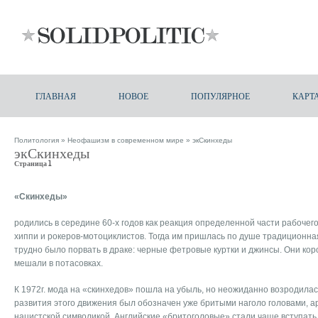
ГЛАВНАЯ
НОВОЕ
ПОПУЛЯРНОЕ
КАРТ
Политология
»
Неофашизм в современном мире
» экСкинхеды
экСкинхеды
Страница 1
«Скинхеды»
родились в середине 60-х годов как реакция определенной части рабочег
хиппи и рокеров-мотоциклистов. Тогда им пришлась по душе традиционна
трудно было порвать в драке: черные фетровые куртки и джинсы. Они кор
мешали в потасовках.
К 1972г. мода на «скинхедов» пошла на убыль, но неожиданно возродилась
развития этого движения был обозначен уже бритыми наголо головами, а
нацистской символикой. Английские «бритоголовые» стали чаще вступать 