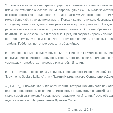
У «скинов» есть четкая иерархия. Существует «низший» эшелон и «высш
имеющие отличное образование. «Непродвинутые скины» мало чем отли
их костяк составляют подростки 16-19 лет. Даже будучи «стопроцентным
может быть избит ими до полусмерти. Повод к драке не нужен. Несколько 
«продвинутыми скинхедами», которые также зовутся «правыми». Прежде в
распоясавшаяся молодежь, которой нечем заняться. Это своеобразная «
начитанные, образованные и взрослые. Средний возраст «правых скинов» о
постоянно муссируются мысли о чистоте русской нации. В тридцатых годах
трибуны Геббельс, но только речь шла об арийцах.
В последнее время в среде учеников Канта, Ницше, и Геббельса появилис
рассуждениях о чистоте нации речь теперь идет обо всем белом населени
«скинхэдс» приобретает мировые масштабы.
Италия.
В 1947 году появляется одна из крупных неофашистских организаций, кот
“Movimento Sociale Italiano” или «
Партия Итальянского Социального Дви
» (П.И.С.Д.). Сначала это была организация, которая насчитывала не бол
объединения нескольких националистических организаций и партий на осн
стала самой влиятельной среди всего нацдвижения Италии. После объе
одно название – «
Национальные Правые Силы
Страницы:
1
2
3
4