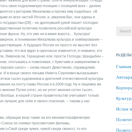
ает важной для всей страны. Опять генерализация. Откуда
утать свою подхалимскую позицию с позицией всех – далеко
инятся к риторике Михалкова и прочих ему подобных. «В
ьми из всех частей России, и, уверяем Вас, они едины в
о государства»[28] – не дрогнувшей рукой пишет господин
дарственная политика позволила российской культуре
ая фраза. Ну, это уже ни в какие ворота… Культура!
аверное, в понимании Михалкова культура и зомбирование –
существующие. А будущее России он просто не мыслит без
тавим, что все вдруг в одночасье изменится, и неважно, кто
РАЗДЕЛЫ
 ли, Лимонов ли, Геращенко или, прости Господи, Шандыбин –
нки, спотыкаясь и повизгивая, с букетами и заверениями в
Главная
 барских сапог» – снова пишет Девотченко, справедливо
 И в конце своего письма Никита Сергеевич высказывает
Автокра
есятков тысяч художников и деятелей отечественной культуры
вания на посту главы России и в 2008 году. Ну и лицемер же
Корпора
о мнение Путин учтет, но не учтет мнения сотен тысяч,
 Вообще, в нашей стране правительство учитывает только
Культур
 лучшие для себя и своего спасения, – такова у нас
Ислам и
ва, обращая взор также на его кинематографическую
Политич
о Союза он снимал просоветские фильмы,
 («Свой среди чужих, чужой среди своих»), то его
Полито