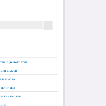
тия и демократия
ция власти
а и власть
 политика
еские партии
логия