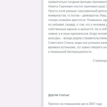
сравнительно поздние фильмы проникнуты
Никита Сергеевич охотно приложил руку).
Просто если раньше «заслуженный деятел
коммунистов, то потом – демократов. Рук
теперь спокойно крестится. Похвально, ид
но забывая, правда, о том, что у человека
собственные идеалы и ценности. Ну а сейч
совков, а в лице единороссов. Когда чело
культуры – всегда рядом с правительством,
Советского Союза, когда она успешно разв
времена путинизма, тут нужно говорить не
о гениальной беспринципности.
Страницы
Другие статьи:
Прогноз на повышение цен в 2007 году