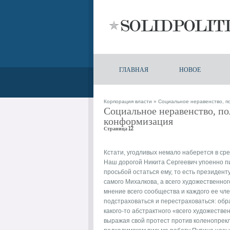
ГЛАВНАЯ
НОВОЕ
Корпорация власти
» Социальное неравенство, по
Социальное неравенство, по
конформизация
Страница 12
Кстати, угодливых немало наберется в ср
Наш дорогой Никита Сергеевич упоенно 
просьбой остаться ему, то есть президент
самого Михалкова, а всего художественно
мнение всего сообщества и каждого ее чл
подстраховаться и перестраховаться: обра
какого-то абстрактного «всего художестве
выражая свой протест против коленопрекл