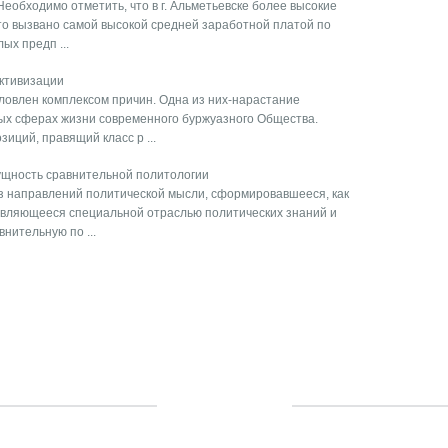
Необходимо отметить, что в г. Альметьевске более высокие
то вызвано самой высокой средней заработной платой по
ых предп ...
ктивизации
овлен комплексом причин. Одна из них-нарастание
ных сферах жизни современного буржуазного Общества.
иций, правящий класс р ...
ущность сравнительной политологии
з направлений политической мысли, сформировавшееся, как
 являющееся специальной отраслью политических знаний и
нительную по ...