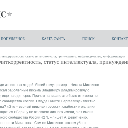
ПОПУЛЯРНОЕ
КАРТА САЙТА
ПОИСК
КОНТАК
литкорректность, статус интеллектуала, принуждение, мифотворчество, конформизация
литкорректность, статус интеллектуала, принужден
еде известных людей. Яркий тому пример – Никита Михалков.
писал раболепные письма Владимиру Владимировичу с
у, еще на один срок. Причем написано это было от имени не
го сообщества России. Откуда Никите Сергеевичу известно
ена? «Это – верный признак трусости, слабости и желания
щаться к Барину не от своего личного имени, а от имени
нного сообщества России»[27], – пишет А. Девотченко,
онности Михалкова. Сам же Михалков в своем убого