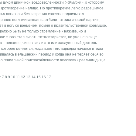
 духом циничной вседозволенности («Жмурки», к которому
 Противоречие налицо. Но противоречие легко разрешимое.
ь» активно и без зазрения совести подлизывал
а, ранее поглаживавшая партбилет атеистической партии,
ет в ногу со временем, помня о правительственной кормушке,
 должно быть не только стремление к наживе, но и
ас снова стал лизать тоталитаристов, но уже не в лице
век – неважно, чиновник ли это или заслуженный деятель
 которое меняется; когда взлет его карьеры начался в годы
ивалась в ельцинский период и когда она не теряет себя во
 о гениальной приспособленности человека к реалиям дня, а
:
7
8
9
10
11
12
13
14
15
16
17