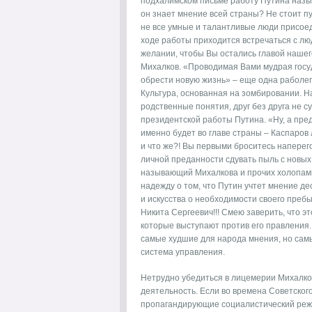
подхалимском письме работу Путина назыв
он знает мнение всей страны? Не стоит п
не все умные и талантливые люди присоед
ходе работы приходится встречаться с люд
желании, чтобы Вы остались главой нашег
Михалков. «Проводимая Вами мудрая госу
обрести новую жизнь» – еще одна раболепн
Культура, основанная на зомбировании. Н
родственные понятия, друг без друга не 
президентской работы Путина. «Ну, а предс
именно будет во главе страны – Каспаров
и что же?! Вы первыми броситесь наперего
личной преданности сдувать пыль с новых
называющий Михалкова и прочих холопами.
надежду о том, что Путин учтет мнение д
и искусства о необходимости своего пребы
Никита Сергеевич!!! Смею заверить, что эт
которые выступают против его правления.
самые худшие для народа мнения, но самые
система управления.
Нетрудно убедиться в лицемерии Михалко
деятельность. Если во времена Советског
пропагандирующие социалистический режим