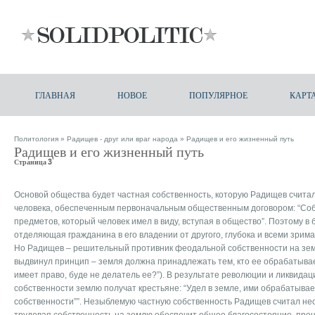
ГЛАВНАЯ
НОВОЕ
ПОПУЛЯРНОЕ
КАРТ
Политология
»
Радищев - друг или враг народа
» Радищев и его жизненный путь
Радищев и его жизненный путь
Страница 3
Основой общества будет частная собственность, которую Радищев счита
человека, обеспеченным первоначальным общественным договором: “Соб
предметов, который человек имел в виду, вступая в общество”. Поэтому в
отделяющая гражданина в его владении от другого, глубока и всеми зрима
Но Радищев – решительный противник феодальной собственности на зем
выдвинул принцип – земля должна принадлежать тем, кто ее обрабатывае
имеет право, буде не делатель ее?”). В результате революции и ликвида
собственности землю получат крестьяне: “Удел в земле, ими обрабатыва
собственности””. Незыблемую частную собственность Радищев считал не