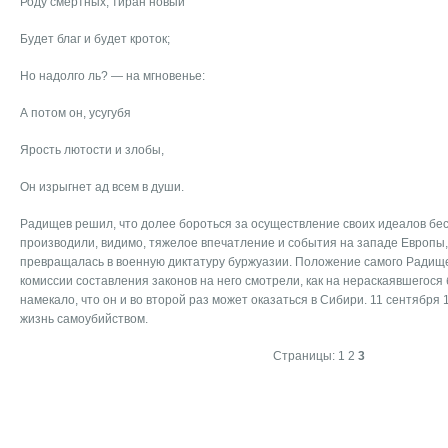
Роду смертных, тиран новый
Будет благ и будет кроток;
Но надолго ль? — на мгновенье:
А потом он, усугубя
Ярость лютости и злобы,
Он изрыгнет ад всем в души.
Радищев решил, что долее бороться за осуществление своих идеалов бес
производили, видимо, тяжелое впечатление и события на западе Европы,
превращалась в военную диктатуру буржуазии. Положение самого Радищ
комиссии составления законов на него смотрели, как на нераскаявшегося 
намекало, что он и во второй раз может оказаться в Сибири. 11 сентября 
жизнь самоубийством.
Страницы:
1
2
3