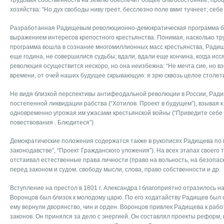
трудовая собственность на землю обеспечит общее благосостояние, про
хозяйства: “Но дух свободы ниву греет, бесслезно поле вмиг тучнеет; себе 
Разработанная Радищевым революционно-демократическая программа б
выражением интересов крепостного крестьянства. Понимая, насколько тру
программа вошла в сознание многомиллионных масс крестьянства, Радищ
еще година, не совершилися судьбы; вдали, вдали еще кончина, когда исс
революция осуществится нескоро, но она неизбежна: “Не мечта сие, но в
времени, от очей наших будущее скрывающую: я зрю сквозь целое столети
Не видя близкой перспективы антифеодальной революции в России, Рад
постепенной ликвидации рабства (“Хотилов. Проект в будущем”), взывая 
одновременно угрожая им ужасами крестьянской войны (“Приведите себе
повествования . Блюдитеся”).
Демократические положения содержатся также в рукописях Радищева по 
законодавстве”, “Проект Гражданского уложения”). На всех этапах своего
отстаивал естественные права личности (право на вольность, на безопас
перед законом и судом, свободу мысли, слова, право собственности и др.
Вступление на престол в 1801 г. Александра I благоприятно отразилось на
Воронцов был близок к молодому царю. По его ходатайству Радищев был 
ему вернули дворянство, чин и орден. Воронцов привлек Радищева к рабо
законов. Он принялся за дело с энергией. Он составлял проекты реформ,