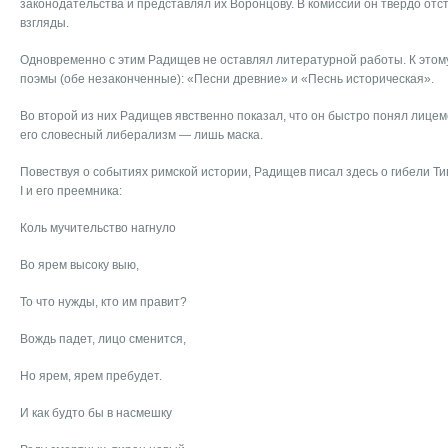
законодательства и представлял их Воронцову. В комиссии он твердо от
взгляды.
Одновременно с этим Радищев не оставлял литературной работы. К этому
поэмы (обе незаконченные): «Песни древние» и «Песнь историческая».
Во второй из них Радищев явственно показал, что он быстро понял лицеме
его словесный либерализм — лишь маска.
Повествуя о событиях римской истории, Радищев писал здесь о гибели Ти
I и его преемника:
Коль мучительство нагнуло
Во ярем высоку выю,
То что нужды, кто им правит?
Вождь падет, лицо сменится,
Но ярем, ярем пребудет.
И как будто бы в насмешку