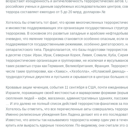
возрастают изощренность и античеловечность террористических актов. 
российских ученых и данным зарубежных исследовательских центров, со
террора составляет ежегодно от 5 до 20 млрд. долларов».№
Хотелось бы отметить тот факт, что кроме многочисленных террористиче
и множество поддерживающих эти организации государственных структур
терроризма. В основном это развитые западные и арабские нефтедобы
очевидно, что явление терроризма становится особенно опасным, если о
поддерживается государственными режимами, особенно диктаторского, н
сепаратистского типа. Предполагается, что базы подготовки террористо
в десятке стран: Иран, Ирак, Северная Корея, Ливия, Сомали, Куба, Сири
террористические организации и группировки, не исключая и мусульманск
таких развитых стран как Германия, Великобритания, Франция. Террорист
числе такие группировки, как «Хамас», «Хезболла», «Исламский джихад» 
труднодоступных джунглях и пустынях и скрываются в центрах больших г
Кровавые акции чеченцев, события 11 сентября в США, почти ежедневные
Израиле, поражающие своей жестокостью и варварскими формами (взрыв
скопления людей – кафе, магазинах, административных зданиях, пассажи
… И это далеко не полный список действий террористов-фанатиков за пос
Хотелось бы отметить, что все перечисленные акты совершались террори
Именно религиозные убеждения Бен Ладена делают его и его последова
Известно, что агенты так называемого террориста номер один уже в тече
купить или выкрасть ядерные технологии. По-видимому, они считали это