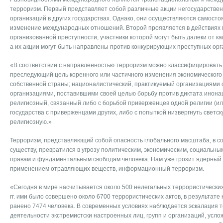
терроризм. Первый представляет собой различные акции негосударстве
организаций в других государствах. Однако, они осуществляются самосто
изменение международных отношений. Второй проявляется в действиях
организованной преступности, участники которой могут быть далеки от ка
а их акции могут быть направлены против конкурирующих преступных орга
«В соответствии с направленностью терроризм можно классифицировать 
преследующий цель коренного или частичного изменения экономического 
собственной страны; националистический, практикуемый организациями с
организациями, поставившими своей целью борьбу против диктата инона
религиозный, связанный либо с борьбой приверженцев одной религии (ил
государства с приверженцами других, либо с попыткой низвергнуть светск
религиозную.»
Терроризм, представляющий собой опасность глобального масштаба, в с
существу, превратился в угрозу политическим, экономическим, социальны
правам и фундаментальным свободам человека. Нам уже грозит ядерный 
применением отравляющих веществ, информационный терроризм.
«Сегодня в мире насчитывается около 500 нелегальных террористических
гг. ими было совершено около 6700 террористических актов, в результате
ранено 7474 человека. В современных условиях наблюдается эскалация 
деятельности экстремистски настроенных лиц, групп и организаций, усло