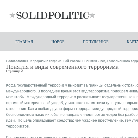
ГЛАВНАЯ
НОВОЕ
ПОПУЛЯРНОЕ
КАРТ
Политология
»
Терроризм в современной России
» Понятия и виды современного тер
Понятия и виды современного терроризма
Страница 2
Когда государственный терроризм выходит за границы отдельных стран, 
международного. В последнее время этот вид терроризма приобрел нев
масштабы. Международный терроризм расшатывает государственные и по
огромный материальный ущерб, уничтожает памятники культуры, подры
отношения. Как и любая другая форма террора, международный террори
беспорядочном насилии, обычно направленном против людей без разбора
идеи, что цель оправдывает средства: чем ужаснее преступление, тем лу
террористов.
Разновидностями международного являются транснациональный и межд