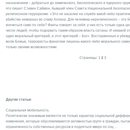
назначением – добраться до химического, биологического и ядерного ору
что пишет Стивен Саймон, бывший член Совета Национальной безопаснос
религиозном терроризме: «Это не насилие на службе какой-либо практич
убийство неверных во славу Аллаха. Для человека нерелигиозного – это б
кончиться само по себе? Факты говорят за себя: у них есть только одна 
число людей, чтобы подорвать таким образом власть сатаны. И никакой от
один моральный критерий, и этот критерий – Бог». Восторженные и убеж
волю Божью, террористы-фанатики лишены какого-либо морального само
только своими возможностями.
Страницы:
1
2
3
Другие статьи:
Социальная мобильность
Политически значимым является не только характер социальной диффере
изменения, которые обусловливаются активностью групп и граждан, пыт
ограниченность собственных ресурсов и подняться вверх по соц ...