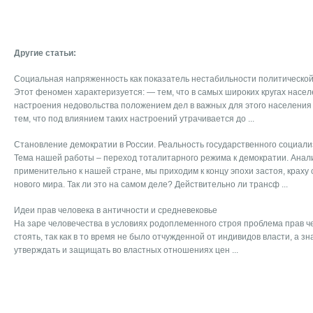
Другие статьи:
Социальная напряженность как показатель нестабильности политическо
Этот феномен характеризуется: — тем, что в самых широких кругах насе
настроения недовольства положением дел в важных для этого населения
тем, что под влиянием таких настроений утрачивается до ...
Становление демократии в России. Реальность государственного социали
Тема нашей работы – переход тоталитарного режима к демократии. Анали
применительно к нашей стране, мы приходим к концу эпохи застоя, краху 
нового мира. Так ли это на самом деле? Действительно ли трансф ...
Идеи прав человека в античности и средневековье
На заре человечества в условиях родоплеменного строя проблема прав че
стоять, так как в то время не было отчужденной от индивидов власти, а з
утверждать и защищать во властных отношениях цен ...