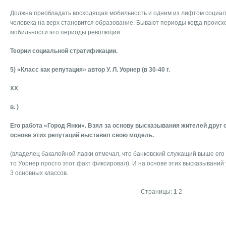
Должна преобладать восходящая мобильность и одним из лифтом социал
человека на верх становится образование. Бывают периоды когда проис
мобильности это периоды революции.
Теории социальной стратификации.
5) «Класс как репутация» автор У. Л. Уорнер (в 30-40 г.
XX
в. )
Его работа «Город Янки». Взял за основу высказывания жителей друг о д
основе этих репутаций выставил свою модель.
(владелец бакалейной лавки отмечал, что банковский служащий выше ег
то Уорнер просто этот факт фиксировал). И на основе этих высказываний 
3 основных классов.
Страницы:
1
2