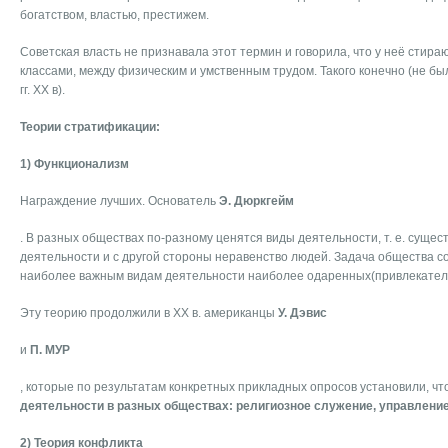
богатством, властью, престижем.
Советская власть не признавала этот термин и говорила, что у неё стир
классами, между физическим и умственным трудом. Такого конечно (не был
гг. XX в).
Теории стратификации:
1) Функционализм
Награждение лучших. Основатель
Э. Дюркгейм
. В разных обществах по-разному ценятся виды деятельности, т. е. сущес
деятельности и с другой стороны неравенство людей. Задача общества со
наиболее важным видам деятельности наиболее одаренных(привлекател
Эту теорию продолжили в XX в. американцы
У. Дэвис
и
П. МУР
, которые по результатам конкретных прикладных опросов установили, чт
деятельности в разных обществах: религиозное служение, управление
2) Теория конфликта