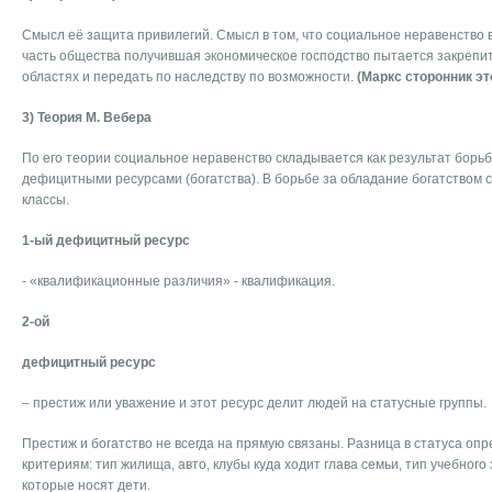
Смысл её защита привилегий. Смысл в том, что социальное неравенство во
часть общества получившая экономическое господство пытается закрепить
областях и передать по наследству по возможности.
(Маркс сторонник эт
3) Теория М. Вебера
По его теории социальное неравенство складывается как результат борь
дефицитными ресурсами (богатства). В борьбе за обладание богатством
классы.
1-ый дефицитный ресурс
- «квалификационные различия» - квалификация.
2-ой
дефицитный ресурс
– престиж или уважение и этот ресурс делит людей на статусные группы.
Престиж и богатство не всегда на прямую связаны. Разница в статуса оп
критериям: тип жилища, авто, клубы куда ходит глава семьи, тип учебног
которые носят дети.