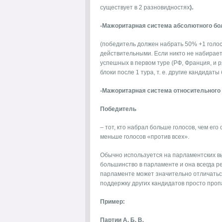
существует в 2 разновидностях
).
-Мажоритарная система абсолютного б
(победитель должен набрать 50% +1 голос
действительными. Если никто не набирает
успешных в первом туре (РФ, Франция, и р
блоки после 1 тура, т. е. другие кандидаты
-Мажоритарная система относительного
Победитель
– тот, кто набрал больше голосов, чем его 
меньше голосов «против всех».
Обычно используется на парламентских выб
большинство в парламенте и она всегда рез
парламенте может значительно отличаться
поддержку других кандидатов просто проп
Пример:
Партии А, Б, В.