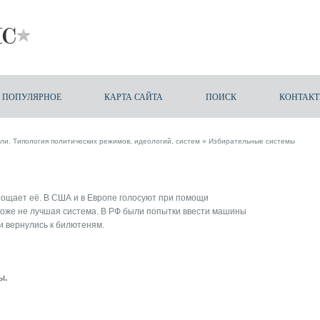
ПОПУЛЯРНОЕ
КАРТА САЙТА
ПОИСК
КОНТАК
ли. Типология политических режимов, идеологий, систем
» Избирательные системы
рощает её. В США и в Европе голосуют при помощи
тоже не лучшая система. В РФ были попытки ввести машины
и вернулись к билютеням.
ы.