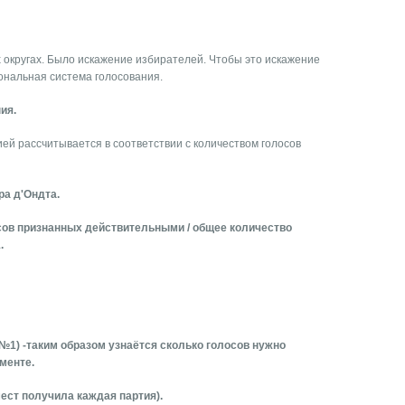
-х округах. Было искажение избирателей. Чтобы это искажение
иональная система голосования.
ия.
ей рассчитывается в соответствии с количеством голосов
ра д'Ондта.
сов признанных действительными / общее количество
.
та№1) -таким образом узнаётся сколько голосов нужно
аменте.
ест получила каждая партия).