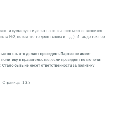
рают и суммируют и делят на количество мест оставшихся
та №2, потом что-то делят снова и т. д. ). И так до тех пор
ство т. к. это делает президент. Партия не имеет
политику в правительстве, если президент не включит
. Стало быть не несёт ответственности за политику
Страницы:
1
2
3