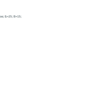
сов; Б=25; В=15;