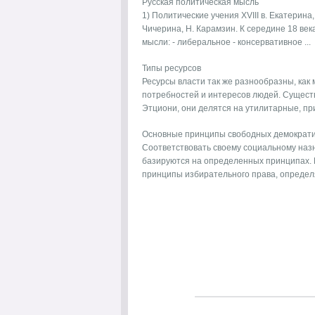
Русская политическая мысль
1) Политические учения XVIII в. Екатерина
Чичерина, Н. Карамзин. К середине 18 ве
мысли: - либеральное - консервативное ...
Типы ресурсов
Ресурсы власти так же разнообразны, как
потребностей и интересов людей. Существу
Этциони, они делятся на утилитарные, при
Основные принципы свободных демократи
Соответствовать своему социальному назн
базируются на определенных принципах. М
принципы избирательного права, определя