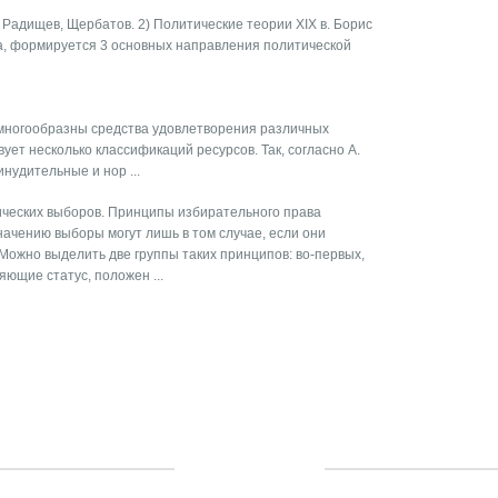
, Радищев, Щербатов. 2) Политические теории XIX в. Борис
ка, формируется 3 основных направления политической
 многообразны средства удовлетворения различных
ет несколько классификаций ресурсов. Так, согласно А.
нудительные и нор ...
ческих выборов. Принципы избирательного права
ачению выборы могут лишь в том случае, если они
ожно выделить две группы таких принципов: во-первых,
ющие статус, положен ...