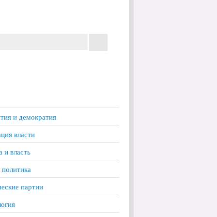
тия и демократия
ция власти
а и власть
 политика
еские партии
логия