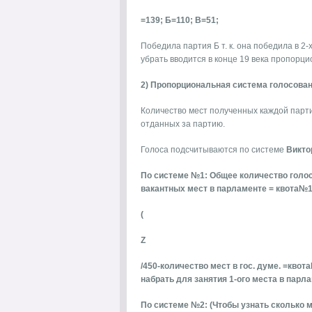
=139; Б=110; В=51;
Победила партия Б т. к. она победила в 2
убрать вводится в конце 19 века пропорц
2) Пропорциональная система голосован
Количество мест полученных каждой парти
отданных за партию.
Голоса подсчитываются по системе
Викто
По системе №1: Общее количество голо
вакантных мест в парламенте = квота№1
(
Z
/450-количество мест в гос. думе. =кво
набрать для занятия 1-ого места в парл
По системе №2: (Чтобы узнать сколько м