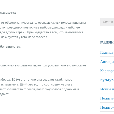
ольшинства
 от общего количества голосовавших, чьи голоса признаны
, то проводятся повторные выборы для двух наиболее
яде других стран). Преимущество в том, что заключаются
 блокируются у кого мало голосов.
РАЗДЕЛЫ
 большинства.
Главная
Автокра
соперники в отдельности, но при условии, что его голоса не
Корпора
Культур
орах. Её (+) это то, что она создает стабильное
ультативна. Её (-) это то, что соотношение сил в
Ислам и
 от количества голосов, поскольку голоса поданные в
адают.
Политич
Полито