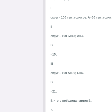
I
округ - 100 тыс. голосов. А=60 тыс. голо
II
округ – 100 Б=45; А=30;
B
=15;
III
округ – 100 А=39; Б=40;
B
=21;
В итоге победила партия Б.
A