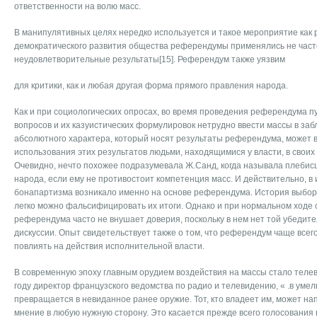
ответственности на волю масс.
В манипулятивных целях нередко используется и такое мероприятие как
демократического развития общества референдумы применялись не часто
неудовлетворительные результаты[15]. Референдум также уязвим
для критики, как и любая другая форма прямого правления народа.
Как и при социологических опросах, во время проведения референдума п
вопросов и их казуистических формулировок нетрудно ввести массы в заб
абсолютного характера, который носят результаты референдума, может в
использования этих результатов людьми, находящимися у власти, в своих
Очевидно, нечто похожее подразумевала Ж.Санд, когда называла плебис
народа, если ему не противостоит компетенция масс. И действительно, в 
бонапартизма возникало именно на основе референдума. История выборо
легко можно фальсифицировать их итоги. Однако и при нормальном ходе 
референдума часто не внушает доверия, поскольку в нем нет той убедит
дискуссии. Опыт свидетельствует также о том, что референдум чаще всег
повлиять на действия исполнительной власти.
В современную эпоху главным орудием воздействия на массы стало телев
году директор французского ведомства по радио и телевидению, « .в уме
превращается в невиданное ранее оружие. Тот, кто владеет им, может н
мнение в любую нужную сторону. Это касается прежде всего голосования 