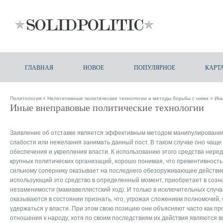
ГЛАВНАЯ
НОВОЕ
ПОПУЛЯРНОЕ
КАРТ
Политология
»
Нелегитимные политические технологии и методы борьбы с ними
» Ины
Иные внеправовые политические технологии
Заявление об отставке является эффективным методом манипулирования
слабости или нежелания занимать данный пост. В таком случае оно чаще 
обеспечения и укрепления власти. К использованию этого средства нере
крупных политических организаций, хорошо понимая, что превентивность
сильному сопернику оказывает на последнего обезоруживающее действие
использующий это средство в определенный момент, приобретает в созн
незаменимости (макиавеллистский ход). И только в исключительных случа
оказываются в состоянии признать, что, угрожая сложением полномочий,
удержаться у власти. При этом свою позицию они объясняют часто как п
отношения к народу, хотя по своим последствиям их действия являются 