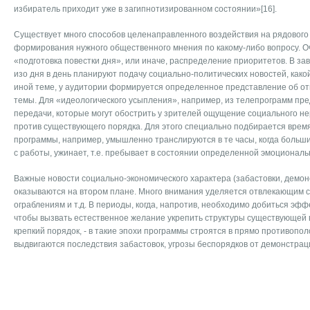
избиратель приходит уже в загипнотизированном состоянии»[16].
Существует много способов целенаправленного воздействия на рядового
формирования нужного общественного мнения по какому-либо вопросу. Оч
«подготовка повестки дня», или иначе, распределение приоритетов. В зав
изо дня в день планируют подачу социально-политических новостей, како
иной теме, у аудитории формируется определенное представление об от
темы. Для «идеологического усыпления», например, из телепрограмм п
передачи, которые могут обострить у зрителей ощущение социального не
против существующего порядка. Для этого специально подбирается вре
программы, например, умышленно транслируются в те часы, когда больш
с работы, ужинает, т.е. пребывает в состоянии определенной эмоциональ
Важные новости социально-экономического характера (забастовки, демо
оказываются на втором плане. Много внимания уделяется отвлекающим 
ограблениям и т.д. В периоды, когда, напротив, необходимо добиться эфф
чтобы вызвать естественное желание укрепить структуры существующей 
крепкий порядок, - в такие эпохи программы строятся в прямо противопол
выдвигаются последствия забастовок, угрозы беспорядков от демонстраци