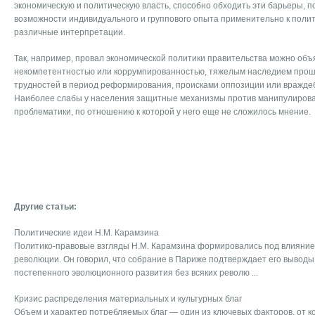
экономическую и политическую власть, способно обходить эти барьеры, 
возможности индивидуального и группового опыта применительно к поли
различные интерпретации.
Так, например, провал экономической политики правительства можно объя
некомпетентностью или коррумпированностью, тяжелым наследием прош
трудностей в период реформирования, происками оппозиции или враждебн
Наиболее слабы у населения защитные механизмы против манипулирова
проблематики, по отношению к которой у него еще не сложилось мнение.
Другие статьи:
Политические идеи Н.М. Карамзина
Политико-правовые взгляды Н.М. Карамзина формировались под влияни
революции. Он говорил, что собрание в Париже подтверждает его выводы о
постепенного эволюционного развития без всяких револю ...
Кризис распределения материальных и культурных благ
Объем и характер потребляемых благ — один из ключевых факторов, от к